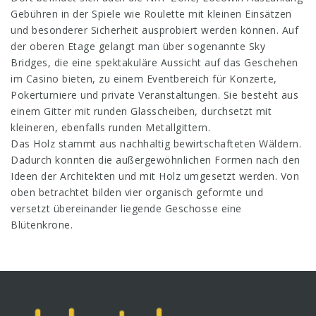
Gebühren
in der Spiele wie Roulette mit kleinen Einsätzen
und besonderer Sicherheit ausprobiert werden können. Auf
der oberen Etage gelangt man über sogenannte Sky
Bridges, die eine spektakuläre Aussicht auf das Geschehen
im Casino bieten, zu einem Eventbereich für Konzerte,
Pokerturniere und private Veranstaltungen. Sie besteht aus
einem Gitter mit runden Glasscheiben, durchsetzt mit
kleineren, ebenfalls runden Metallgittern.
Das Holz stammt aus nachhaltig bewirtschafteten Wäldern.
Dadurch konnten die außergewöhnlichen Formen nach den
Ideen der Architekten und mit Holz umgesetzt werden. Von
oben betrachtet bilden vier organisch geformte und
versetzt übereinander liegende Geschosse eine
Blütenkrone.