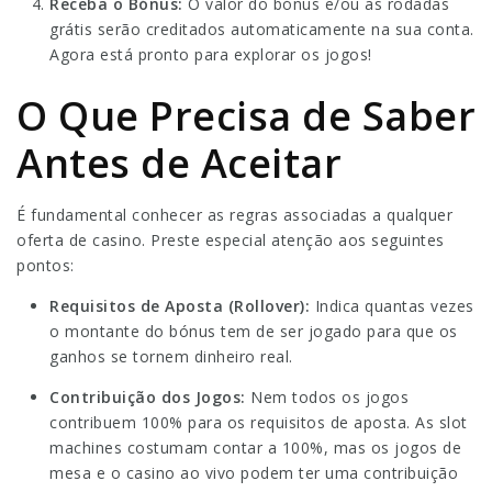
Receba o Bónus:
O valor do bónus e/ou as rodadas
grátis serão creditados automaticamente na sua conta.
Agora está pronto para explorar os jogos!
O Que Precisa de Saber
Antes de Aceitar
É fundamental conhecer as regras associadas a qualquer
oferta de casino. Preste especial atenção aos seguintes
pontos:
Requisitos de Aposta (Rollover):
Indica quantas vezes
o montante do bónus tem de ser jogado para que os
ganhos se tornem dinheiro real.
Contribuição dos Jogos:
Nem todos os jogos
contribuem 100% para os requisitos de aposta. As slot
machines costumam contar a 100%, mas os jogos de
mesa e o casino ao vivo podem ter uma contribuição