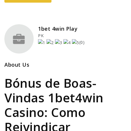
1bet 4win Play
PK
(0)
About Us
Bónus de Boas-
Vindas 1bet4win
Casino: Como
Reivindicar