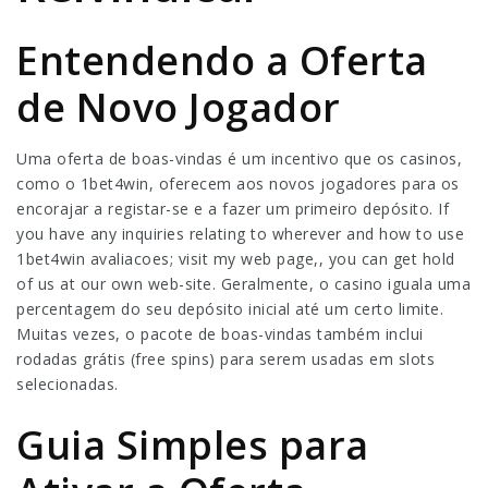
Entendendo a Oferta
de Novo Jogador
Uma oferta de boas-vindas é um incentivo que os casinos,
como o 1bet4win, oferecem aos novos jogadores para os
encorajar a registar-se e a fazer um primeiro depósito. If
you have any inquiries relating to wherever and how to use
1bet4win avaliacoes;
visit my web page
,, you can get hold
of us at our own web-site. Geralmente, o casino iguala uma
percentagem do seu depósito inicial até um certo limite.
Muitas vezes, o pacote de boas-vindas também inclui
rodadas grátis (free spins) para serem usadas em slots
selecionadas.
Guia Simples para