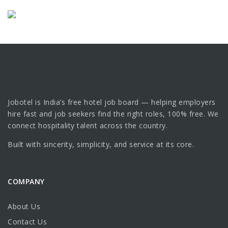
Jobotel is India’s free hotel job board — helping employers
hire fast and job seekers find the right roles, 100% free. We
connect hospitality talent across the country.
Built with sincerity, simplicity, and service at its core.
COMPANY
About Us
Contact Us