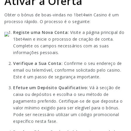
Ativar a Oferta
Obter o bónus de boas-vindas no 1bet4win Casino é um
processo rápido. O processo é o seguinte:
Registe uma Nova Conta:
Visite a página principal do
1bet4win e inicie o processo de criação de conta.
Complete os campos necessários com as suas
informações pessoais.
Verifique a Sua Conta:
Confirme o seu endereço de
email ou telemóvel, conforme solicitado pelo casino.
Este é um passo de segurança importante.
Efetue um Depósito Qualificativo:
Vá à secção de
caixa ou depósitos e escolha o seu método de
pagamento preferido. Certifique-se de que deposita o
valor mínimo exigido para ser elegível para o bónus.
Pode ser necessário utilizar um código promocional
específico nesta fase.